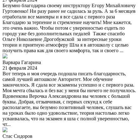
Безумно благодарна своему инструктору Егору Михайловичу
Гуртовенко! Ни разу ранее не садилась за руль. А за 6 месяцев
отработали все маневры и я все сдала с первого раза
Благодарю за терпение и стремление научить! Мне кажется,
это очень важно. Чтобы потом с уверенностью ездить по
городу уже без дополнительных педалей Также спасибо
Ольге Николаевне Дрогобужской за интересные уроки
теории и приятную атмосферу Шла я в автошколу с целью
получить права как для своего комфорта, так и своего ...
Варвара Гагарина
21 февраля 2024
Вот теперь и моя очередь подошла писать благодарность,
самой лучшей автошколе Авторитет. Мое обучение
закончилось. Я сдала все экзамены успешно и с первого раза.
Моя мечта сбылась и без вас у меня бы ничего не получилось.
Вдовенкова Верочка Александровна вы человек с большой
буквы. Добрая, отзывчивая, с первых секунд к себе
располагаете, вы безумно позитивный человек, слушать вас
на уроках было одно удовольствие, теория настолько легко
усваивалась, что на экзамен я шла с полной уверенностью,
чт...
Стас Сидоров