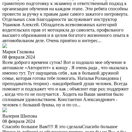
грамотную подготовку к экзамену и ответственный подход к
организации обучения на каждом этапе. Эти ребята способны
провести за ручку к правам даже самого зажатого интроверта.
Отдельных слов благодарности заслуживает инструктор
Ушанков Алексей. Обладатель всевозможных категорий
водительских прав от мотоцикла до самолета, профильного
высшего образования и в целом богатого жизненного опыта в
автомобильном деле. Очень приятно и интерес...
Мария Глазкова
08 февраля 2024
Всем доброго времени суток! Вот и подошло мое обучение в
автошколе «Авторитет» к концу . Я очень рада , что оказалась
именно тут. Тут ощущаешь себя , как в большой дружной
семье, которая готова тебе помогать. Наталья Роландовна (
преподаватель теории) - наидобрейшей души человек. Всегда
поможет и подскажет что и как ; объяснит еще раз; поддержит
, когда что-то не получается . Ходить на Ваши занятия было
сплошным удовольствием. Константин Александрович -
человек с большой буквы, ну и по со...
Валерия Шипова
08 февраля 2024
Спасибо большое Вам!!!! Я это сделалаСпасибо большое
Ирине (в добром) за объяснение теории, если бы не Вы, я бы