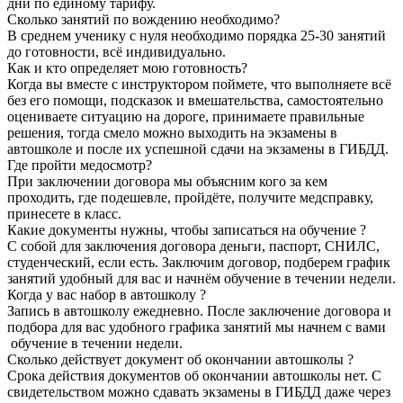
дни по единому тарифу.
Сколько занятий по вождению необходимо?
В среднем ученику с нуля необходимо порядка 25-30 занятий
до готовности, всё индивидуально.
Как и кто определяет мою готовность?
Когда вы вместе с инструктором поймете, что выполняете всё
без его помощи, подсказок и вмешательства, самостоятельно
оцениваете ситуацию на дороге, принимаете правильные
решения, тогда смело можно выходить на экзамены в
автошколе и после их успешной сдачи на экзамены в ГИБДД.
Где пройти медосмотр?
При заключении договора мы объясним кого за кем
проходить, где подешевле, пройдёте, получите медсправку,
принесете в класс.
Какие документы нужны, чтобы записаться на обучение ?
С собой для заключения договора деньги, паспорт, СНИЛС,
студенческий, если есть. Заключим договор, подберем график
занятий удобный для вас и начнём обучение в течении недели.
Когда у вас набор в автошколу ?
Запись в автошколу ежедневно. После заключение договора и
подбора для вас удобного графика занятий мы начнем с вами
обучение в течении недели.
Сколько действует документ об окончании автошколы ?
Срока действия документов об окончании автошколы нет. С
свидетельством можно сдавать экзамены в ГИБДД даже через