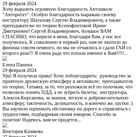
29 февраля 2024
Хочу выразить огромную благодарность Автошколе
"Авторитет". Особую благодарность выражаю своему
инструктору Шаталову Сергею Владимировичу, а также
преподавателю по теории Ксенофонтовой Ирине
Дмитриевне! Сергей Владимирович, большое ВАМ
СПАСИБО, что верили в меня, благодаря Вам, у нас все
получилось. К сожалению в первый раз, нам не хватило до
финиша совсем немного, но мы не отчаялись и сдали ГАИ со
второго раза!!! Я очень рада что попала именно к Вам!!!!!...
Елена Панина
29 февраля 2024
Ура! Я получила права! Хочу поблагодарить: руководство за
приятную дружескую атмосферу в автошколе; преподавателя
по теории, Татьяну, за то, что разложила всё по полочкам, что
позволило понять ПДД, а не зубрить билеты; инструктора,
Алексея Кирсанова, за знания, легкую и доброжелательную
атмосферу, тактичность, деликатность, и конечно же, шутки :)
Вы научили оценивать обстановку на дороге и справляться с
трудностями, подбадривая своим юмором. Спасибо за
позитив! Надеюсь, вам не придется...
Виктория Казакова
27 февраля 2024