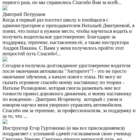
первого раза, но мы справились Спасибо Вам за всеВ...
Дмитрий Петрушов
Когда я первый раз посетил школу и пообщался с
администратором и преподавателем Натальей Дмитриевой, я
понял, что попал в нужное место, чтобы научиться водить и
получить водительское удостоверение. Благодарю за
поддержку, терпение, наставления её, а также инструктора
Андрея Пикина. С Вами у меня получилось пройти этот
непростой путь Спасибо!...
Сегодня я получила долгожданное удостоверение водителя
после окончания автошколы "Авторитет"! - это не просто
окончание обучения, а начало нового этапа. Не могу не
сказать огромное спасибо моему наставнику по теории -
Наталье Роландовне, которая смогла разжевать мне все
тонкости правил дорожного движения, и моему наставнику
по вождению - Дмитрию Игоревичу, который с умом и
юмором научил меня уверенно управлять автомобилем.
Спасибо им за терпение, за профессионализм, за поддержку и
за то, что ...
Инструктор Егор Гуртовенко (и мы все присоединяемся)
поздравляет с успешной сдачей госэкзаменов свою ученицу
Светлану Умнову. Светлана прошла непростой путь, но