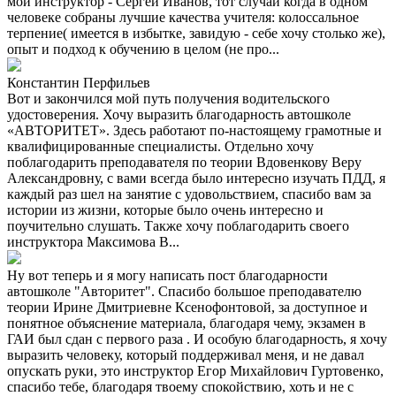
мой инструктор - Сергей Иванов, тот случай когда в одном
человеке собраны лучшие качества учителя: колоссальное
терпение( имеется в избытке, завидую - себе хочу столько же),
опыт и подход к обучению в целом (не про...
Константин Перфильев
Вот и закончился мой путь получения водительского
удостоверения. Хочу выразить благодарность автошколе
«АВТОРИТЕТ». Здесь работают по-настоящему грамотные и
квалифицированные специалисты. Отдельно хочу
поблагодарить преподавателя по теории Вдовенкову Веру
Александровну, с вами всегда было интересно изучать ПДД, я
каждый раз шел на занятие с удовольствием, спасибо вам за
истории из жизни, которые было очень интересно и
поучительно слушать. Также хочу поблагодарить своего
инструктора Максимова В...
Ну вот теперь и я могу написать пост благодарности
автошколе "Авторитет". Спасибо большое преподавателю
теории Ирине Дмитриевне Ксенофонтовой, за доступное и
понятное объяснение материала, благодаря чему, экзамен в
ГАИ был сдан с первого раза . И особую благодарность, я хочу
выразить человеку, который поддерживал меня, и не давал
опускать руки, это инструктор Егор Михайлович Гуртовенко,
спасибо тебе, благодаря твоему спокойствию, хоть и не с