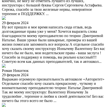
конечно, не могу не отметить лучшего из лучших,
инструктора с большой буквы Сергея Сергеевича Астафьева.
Сережа, спасибо за твои железные нервы, невероятное
терпение и ПОДДЕРЖКУ. ...
29 февраля 2024
Ну вот пришло и мое время написать сюда отзыв, ведь
долгожданные права уже у меня? Хочется выразить слова
благодарности моему преподавателю по теории :Дмитриевой
Наталье. Ваши уроки были шикарные, примеры из вашей
жизни помогали запомнить все вопросы А отдельное спасибо
хочу сказать своему инструктору Ионычеву Валентину Без вас
ничего бы не было, мои водительские права - ваша заслуга !
Спасибо за поддержку и помощь, вы реально классный!!!
Советую всем как данных преподавателей, так и автошкол...
Роман Никитюк
29 февраля 2024
Выражаю огромную признательность автошколе «Авторитет»
Отдельное спасибо хочу сказать прекрасному , чуткому и
внимательному преподавателю теории: Наталье Дмитриевой
Так же моему инструктору: Валентину Ионычеву За
трудолюбие , терпение и любви к своей деятельности! Без вас
ничего бы этого всего не было ...