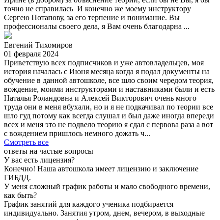
точно не справилась И конечно же моему инструктору
Сергею Потапову, за его терпение и понимание. Вы
профессионалы своего дела, я Вам очень благодарна ...
Евгений Тихомиров
01 февраля 2024
Приветствую всех подписчиков и уже автовладельцев, моя
история началась с Июня месяца когда я подал документы на
обучение в данной автошколе, все шло своим чередом теория,
вождение, моими инструкторами и наставниками были и есть
Наталья Роландовна и Алексей Викторович очень много
труда они в меня вбухали, но и я не подкачивал по теории все
шло гуд потому как всегда слушал и был даже иногда впереди
всех и меня это не подвело теорию я сдал с первова раза а вот
с вождением пришлось немного дожать ч...
Смотреть все
ответы на частые вопросы
У вас есть лицензия?
Конечно! Наша автошкола имеет лицензию и заключение
ГИБДД.
У меня сложный график работы и мало свободного времени,
как быть?
График занятий для каждого ученика подбирается
индивидуально. Занятия утром, днем, вечером, в выходные