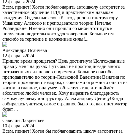
12 февраля 2024
Всем, привет! Хотел поблагодарить автошколу авторитет за
качественное обучение ПДД и практическим навыкам
вождения. Отдельные слова благодарности инструктору
Ушанкову Алексею и преподавателю теории Наталье
Роландовне. Именно они прошли со мной этот путь к
получению водительского удостоверения. Большое им
спасибо за терпение и вложенные силы!...
Александра Исайчева
12 февраля2024
Пришло время прощаться? Цель достигнута!Долгожданные
права у меня на руках Путь был не простой,позади много
потраченных сил,нервов и времени. Большое спасибо
преподавателю по теории-Лельковой Валентине!Занятия по
теории проходили с юмором, с советами огромного опыта из
жизни, а главное, она умеет объяснять так, что поймёт
абсолютно любой человек. Хочу выразить благодарность
самому лучшему инструктору Александрову Денису!Когда
собиралась учиться, самое страшное было то, как инструктор
будет ...
Савелий Лаврентьев
10 февраля2024
Всем, привет! Хотел бы поблагодарить школу авторитет за